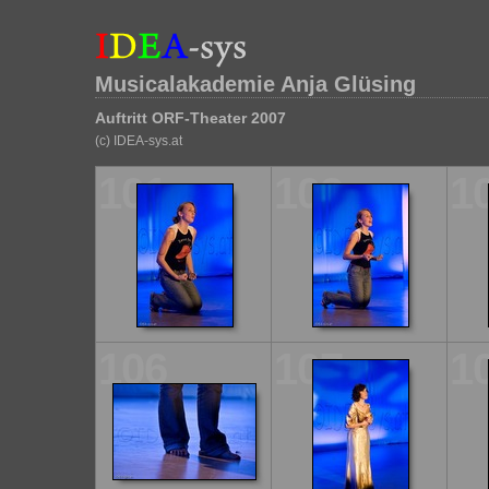
Musicalakademie Anja Glüsing
Auftritt ORF-Theater 2007
(c) IDEA-sys.at
101
102
1
106
107
1