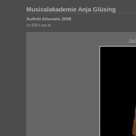
Musicalakademie Anja Glüsing
Auftritt Artecielo 2008
(c) IDEA-sys.at
Zur