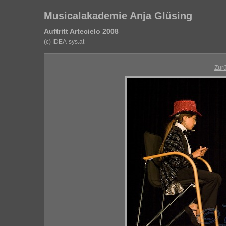
Musicalakademie Anja Glüsing
Auftritt Artecielo 2008
(c) IDEA-sys.at
Zur